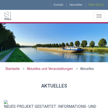
Kontakt
Newsletter
NEW DEALS
Togg
navig
ÜBER UNS
BERATUNG
TRAININGS UND COACHING
PROJEKTE
Startseite
Aktuelles und Veranstaltungen
Aktuelles
AKTUELLES UND VERANSTALTUNGEN
AKTUELLES
NEUES PROJEKT GESTARTET: INFORMATIONS- UND